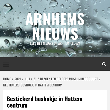
Spring
naar
ARNHEMS
inhoud
NIEUWS
LEES HET NIEUWS OP ARNHEM NIEUWS
Primair
menu
HOME
2021
JULI
31
BEZOEK EEN GELDERS MUSEUM IN DE BUURT
BESTICKERD BUSHOKJE IN HATTEM CENTRUM
Bestickerd bushokje in Hattem
centrum