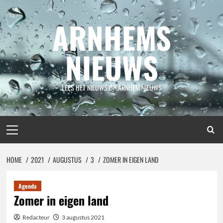
Spring
naar
ARNHEMS
inhoud
NIEUWS
LEES HET NIEUWS OP ARNHEM NIEUWS
Primair
menu
HOME
2021
AUGUSTUS
3
ZOMER IN EIGEN LAND
Agenda
Zomer in eigen land
Redacteur
3 augustus 2021