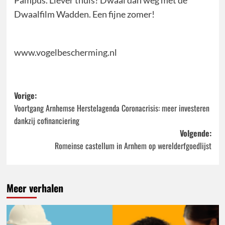
Dwaalfilm Wadden. Een fijne zomer!
www.vogelbescherming.nl
Bericht
Vorige:
Voortgang Arnhemse Herstelagenda Coronacrisis: meer investeren
navigatie
dankzij cofinanciering
Volgende:
Romeinse castellum in Arnhem op werelderfgoedlijst
Meer verhalen