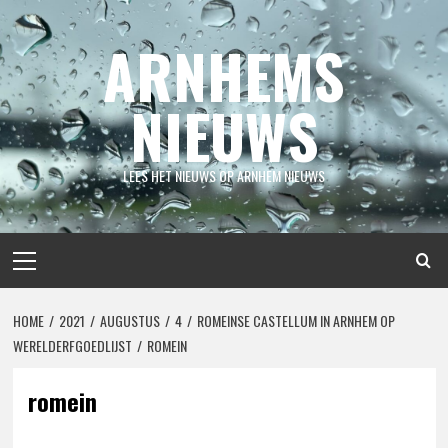
Spring
naar
ARNHEMS
inhoud
NIEUWS
LEES HET NIEUWS OP ARNHEM NIEUWS
Primair
menu
HOME
2021
AUGUSTUS
4
ROMEINSE CASTELLUM IN ARNHEM OP
WERELDERFGOEDLIJST
ROMEIN
romein