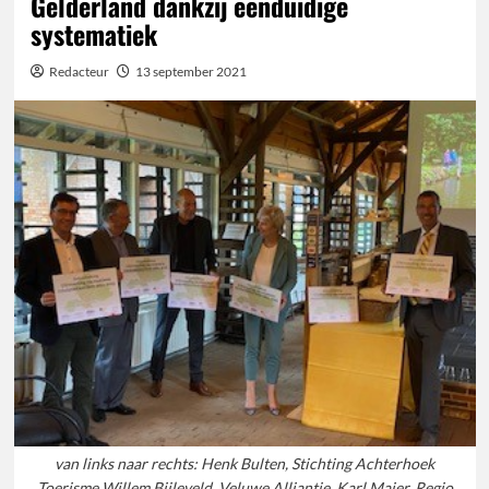
Gelderland dankzij eenduidige
systematiek
Redacteur
13 september 2021
van links naar rechts: Henk Bulten, Stichting Achterhoek
Toerisme Willem Bijleveld, Veluwe Alliantie, Karl Maier, Regio