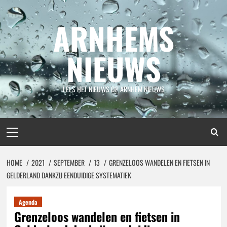
Spring
naar
ARNHEMS
inhoud
NIEUWS
LEES HET NIEUWS OP ARNHEM NIEUWS
Primair
menu
HOME
2021
SEPTEMBER
13
GRENZELOOS WANDELEN EN FIETSEN IN
GELDERLAND DANKZIJ EENDUIDIGE SYSTEMATIEK
Agenda
Grenzeloos wandelen en fietsen in