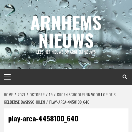
Spring
naar
ARNHEMS
inhoud
NIEUWS
LEES HET NIEUWS OP ARNHEM NIEUWS
Primair
menu
HOME
2021
OKTOBER
19
GROEN SCHOOLPLEIN VOOR 1 OP DE 3
GELDERSE BASISSCHOLEN
PLAY-AREA-4458100_640
play-area-4458100_640