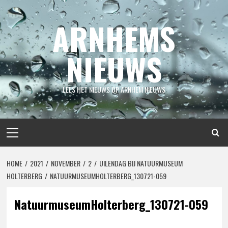
Spring
naar
ARNHEMS
inhoud
NIEUWS
LEES HET NIEUWS OP ARNHEM NIEUWS
Primair
menu
HOME
2021
NOVEMBER
2
UILENDAG BIJ NATUURMUSEUM
HOLTERBERG
NATUURMUSEUMHOLTERBERG_130721-059
NatuurmuseumHolterberg_130721-059