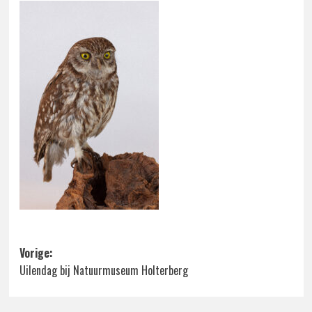
Bericht
Vorige:
Uilendag bij Natuurmuseum Holterberg
navigatie