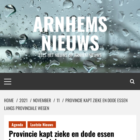
Spring
naar
ARNHEMS
inhoud
NIEUWS
LEES HET NIEUWS OP ARNHEM NIEUWS
Primair
menu
HOME
2021
NOVEMBER
11
PROVINCIE KAPT ZIEKE EN DODE ESSEN
LANGS PROVINCIALE WEGEN
Agenda
Laatste Nieuws
Provincie kapt zieke en dode essen