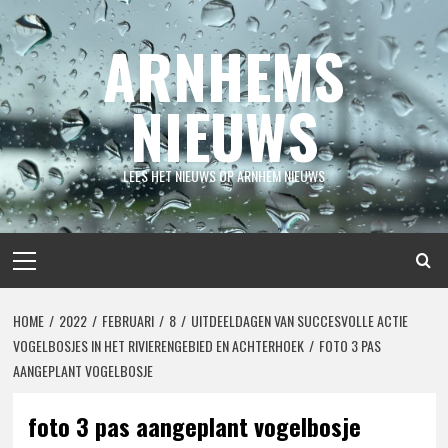
Spring
naar
ARNHEMS
inhoud
NIEUWS
LEES HET NIEUWS OP ARNHEM NIEUWS
Primair
menu
HOME
2022
FEBRUARI
8
UITDEELDAGEN VAN SUCCESVOLLE ACTIE
VOGELBOSJES IN HET RIVIERENGEBIED EN ACHTERHOEK
FOTO 3 PAS
AANGEPLANT VOGELBOSJE
foto 3 pas aangeplant vogelbosje