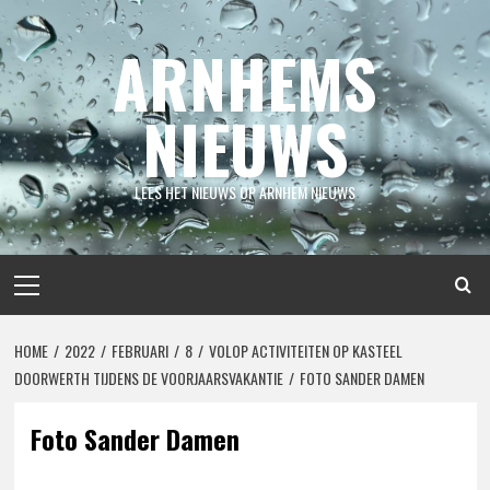
Spring
naar
ARNHEMS
inhoud
NIEUWS
LEES HET NIEUWS OP ARNHEM NIEUWS
Primair
menu
HOME
2022
FEBRUARI
8
VOLOP ACTIVITEITEN OP KASTEEL
DOORWERTH TIJDENS DE VOORJAARSVAKANTIE
FOTO SANDER DAMEN
Foto Sander Damen