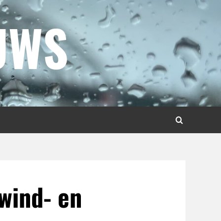
UWS
wind- en