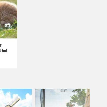
r
t het