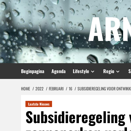
Spring
AR
naar
inhoud
Beginpagina
Agenda
Lifestyle
Regio
S
HOME
2022
FEBRUARI
16
SUBSIDIEREGELING VOOR ONTWIKK
Laatste Nieuws
Subsidieregeling 