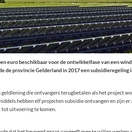
ljoen euro beschikbaar voor de ontwikkelfase van een wind
de de provincie Gelderland in 2017 een subsidieregeling 
 geldlening die ontvangers terugbetalen als het project wo
middels hebben elf projecten subsidie ontvangen en zijn er
 tot uitvoering te komen.
rde dat het bevoegd gezag aangeeft mee te willen werken 