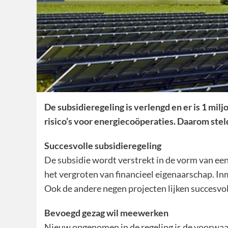
De subsidieregeling is verlengd en er is 1 mi
risico’s voor energiecoöperaties. Daarom stel
Succesvolle subsidieregeling
De subsidie wordt verstrekt in de vorm van een
het vergroten van financieel eigenaarschap. In
Ook de andere negen projecten lijken succesvol
Bevoegd gezag wil meewerken
Nieuw opgenomen in de regeling is de voorwaa