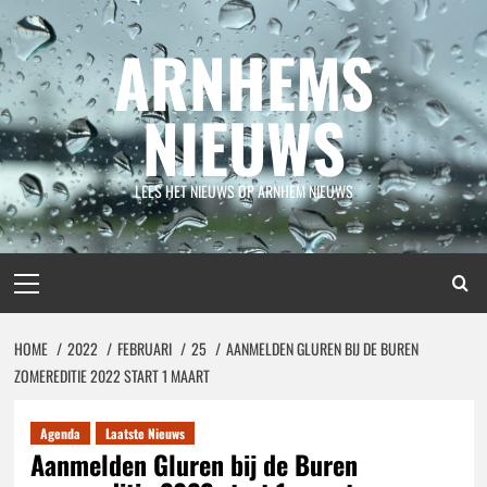
Spring
naar
ARNHEMS
inhoud
NIEUWS
LEES HET NIEUWS OP ARNHEM NIEUWS
Primair
menu
HOME
2022
FEBRUARI
25
AANMELDEN GLUREN BIJ DE BUREN
ZOMEREDITIE 2022 START 1 MAART
Agenda
Laatste Nieuws
Aanmelden Gluren bij de Buren