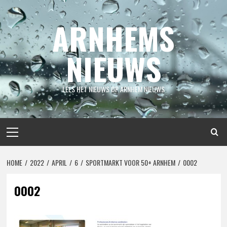
Spring
naar
ARNHEMS
inhoud
NIEUWS
LEES HET NIEUWS OP ARNHEM NIEUWS
Primair
menu
HOME
2022
APRIL
6
SPORTMARKT VOOR 50+ ARNHEM
0002
0002