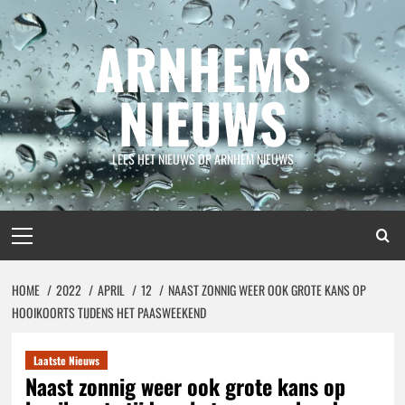
Spring
naar
ARNHEMS
inhoud
NIEUWS
LEES HET NIEUWS OP ARNHEM NIEUWS
Primair
menu
HOME
2022
APRIL
12
NAAST ZONNIG WEER OOK GROTE KANS OP
HOOIKOORTS TIJDENS HET PAASWEEKEND
Laatste Nieuws
Naast zonnig weer ook grote kans op