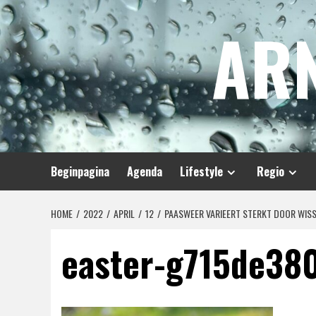
Spring
AR
naar
inhoud
Beginpagina
Agenda
Lifestyle
Regio
HOME
2022
APRIL
12
PAASWEER VARIEERT STERKT DOOR WISS
easter-g715de38