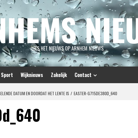
NHEMS NIE
LEES HET NIEUWS OP ARNHEM NIEUWS
Sport
Wijknieuws
Zakelijk
Contact
ELENDE DATUM EN DOORDAT HET LENTE IS
EASTER-G715DE380D_640
0d_640