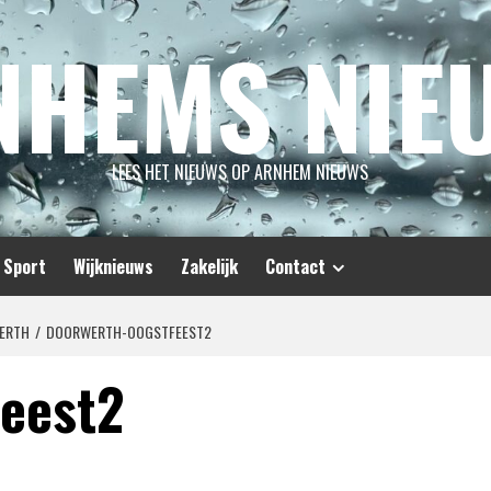
NHEMS NIE
LEES HET NIEUWS OP ARNHEM NIEUWS
Sport
Wijknieuws
Zakelijk
Contact
WERTH
DOORWERTH-OOGSTFEEST2
feest2