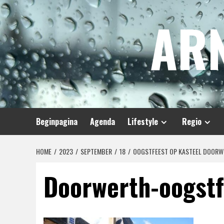
Spring
AR
naar
inhoud
Beginpagina
Agenda
Lifestyle
Regio
HOME
2023
SEPTEMBER
18
OOGSTFEEST OP KASTEEL DOOR
Doorwerth-oogst