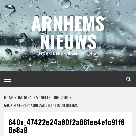
Spring
naar
ARNHEMS
inhoud
NIEUWS
LEES HET NIEUWS OP ARNHEM NIEUWS
Primair
menu
HOME
NATIONALE VOGELTELLING 2018
640X_47422E24A80F2A861EE4E1C91F88E8A9
640x_47422e24a80f2a861ee4e1c91f8
8e8a9