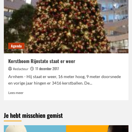
Agenda
Kerstboom Rijnstate staat er weer
11 december 2017
Redacteur
Arnhem - Hij staat er weer, 16 meter hoog, 9 meter doorsnede
en vorige jaar hingen er 3416 kerstballen. De...
Lees
Lees meer
meer
over
Kerstboom
Je hebt misschien gemist
Rijnstate
staat
er
weer