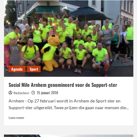
Breng
chauffeurs
lopen
halve
marathon
Egmond
aan
Zee
Agenda
Sport
Social Mile Arnhem genomineerd voor de Support-ster
15 januari 2018
Redacteur
Arnhem - Op 27 februari wordt in Arnhem de Sport-ster en
Support-ster uitgereikt. Twee prijzen die gaan naar mensen die...
Lees
Lees meer
meer
over
Social