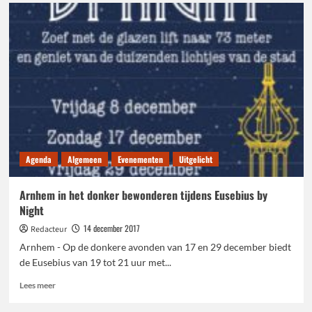
Arnhem
komt
samen
Agenda
Algemeen
Evenementen
Uitgelicht
Arnhem in het donker bewonderen tijdens Eusebius by
Night
14 december 2017
Redacteur
Arnhem - Op de donkere avonden van 17 en 29 december biedt
de Eusebius van 19 tot 21 uur met...
Lees
Lees meer
meer
over