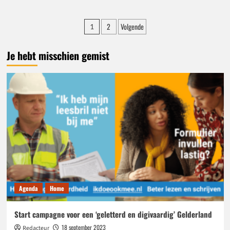
Arnhem
in
Berichten
2
Volgende
1
het
paginering
donker
bewonderen
Je hebt misschien gemist
tijdens
Eusebius
by
Night
Agenda
Home
Start campagne voor een ‘geletterd en digivaardig’ Gelderland
18 september 2023
Redacteur