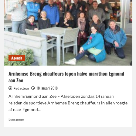
gevolgen
COVID19
voor
werk
en
studie
Agenda
Arnhemse Breng chauffeurs lopen halve marathon Egmond
aan Zee
18 januari 2018
Redacteur
Arnhem/Egmond aan Zee – Afgelopen zondag 14 januari
reisden de sportieve Arnhemse Breng chauffeurs in alle vroegte
af naar Egmond...
Lees
Lees meer
meer
over
Arnhemse