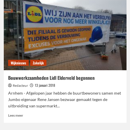
Mile
Arnhem
genomineerd
voor
de
Support-
ster
Wijknieuws
Zakelijk
Bouwwerkzaamheden Lidl Elderveld begonnen
13 januari 2018
Redacteur
Arnhem - Afgelopen jaar hebben de buurtbewoners samen met
Jumbo eigenaar Rene Jansen bezwaar gemaakt tegen de
uitbreiding van supermarkt...
Lees
Lees meer
meer
over