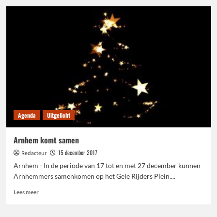
Winterfestijn
Elst
16
december
Agenda
Uitgelicht
Arnhem komt samen
15 december 2017
Redacteur
Arnhem - In de periode van 17 tot en met 27 december kunnen
Arnhemmers samenkomen op het Gele Rijders Plein....
Lees
Lees meer
meer
over