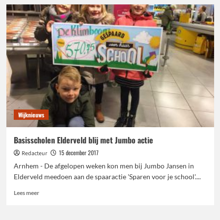
Arnhem
samen
deelt
gratis
uit
Wijknieuws
Basisscholen Elderveld blij met Jumbo actie
15 december 2017
Redacteur
Arnhem - De afgelopen weken kon men bij Jumbo Jansen in
Elderveld meedoen aan de spaaractie 'Sparen voor je school'....
Lees
Lees meer
meer
over
Basisscholen