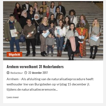
Bouwwerkzaamheden
Lidl
Elderveld
begonnen
Uitgelicht
Arnhem verwelkomt 31 Nederlanders
22 december 2017
Redacteur
Arnhem - Als afsluiting van de naturalisatieprocedure heeft
wethouder Ine van Burgsteden op vrijdag 15 december jl.
tijdens de naturalisatieceremonie...
Lees
Lees meer
meer
over