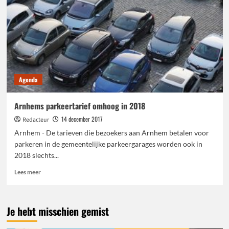
Agenda
Arnhems parkeertarief omhoog in 2018
14 december 2017
Redacteur
Arnhem - De tarieven die bezoekers aan Arnhem betalen voor
parkeren in de gemeentelijke parkeergarages worden ook in
2018 slechts...
Lees
Lees meer
meer
over
Arnhems
Je hebt misschien gemist
parkeertarief
omhoog
in