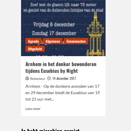
Agenda
Algemeen
Evenementen
Uitgelicht
Arnhem in het donker bewonderen
tijdens Eusebius by Night
14 december 2017
Redacteur
Arnhem - Op de donkere avonden van 17
en 29 december biedt de Eusebius van 19
tot 21 uur met...
Lees
Lees meer
meer
over
Arnhem
in