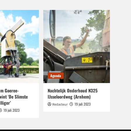
Agenda
m Goeree-
Nachtelijk Onderhoud N325
wint ‘De Slimste
IJsseloordweg (Arnhem)
lliger’
19 juli 2023
Redacteur
19 juli 2023