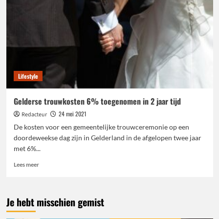
Lifestyle
Gelderse trouwkosten 6% toegenomen in 2 jaar tijd
24 mei 2021
Redacteur
De kosten voor een gemeentelijke trouwceremonie op een
doordeweekse dag zijn in Gelderland in de afgelopen twee jaar
met 6%...
Lees
Lees meer
meer
over
Gelderse
Je hebt misschien gemist
trouwkosten
6%
toegenomen