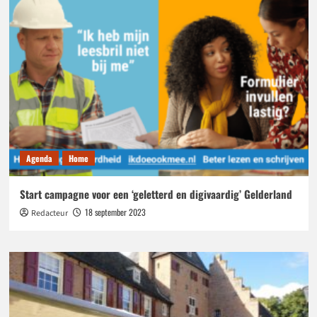
in
2
jaar
tijd
Agenda
Home
Start campagne voor een ‘geletterd en digivaardig’ Gelderland
18 september 2023
Redacteur