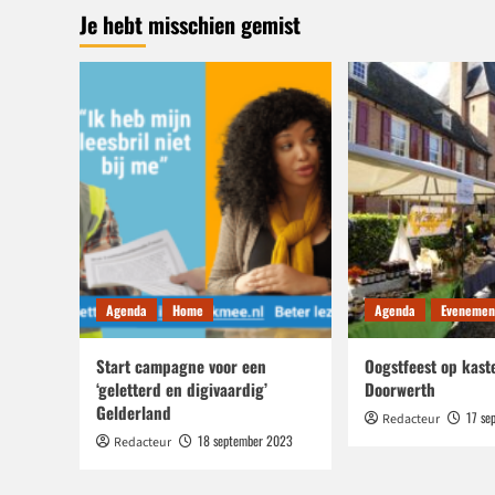
Je hebt misschien gemist
Doornenburg
in
de
kerstvakantie
Agenda
Home
Agenda
Evenemen
Start campagne voor een
Oogstfeest op kast
‘geletterd en digivaardig’
Doorwerth
Gelderland
17 se
Redacteur
18 september 2023
Redacteur