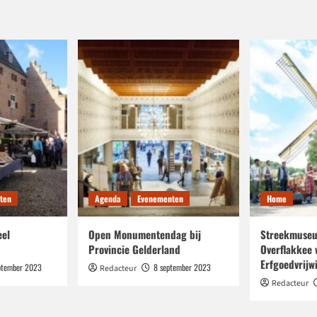
ten
Agenda
Evenementen
Home
eel
Open Monumentendag bij
Streekmuseu
Provincie Gelderland
Overflakkee 
Erfgoedvrijwi
ptember 2023
8 september 2023
Redacteur
Redacteur