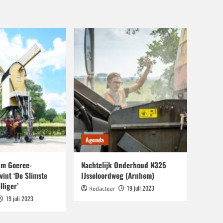
Agenda
m Goeree-
Nachtelijk Onderhoud N325
wint ‘De Slimste
IJsseloordweg (Arnhem)
lliger’
19 juli 2023
Redacteur
19 juli 2023