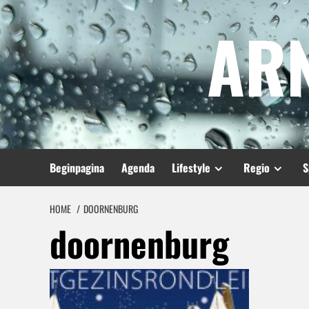
Spring
AR
naar
inhoud
Beginpagina
Agenda
Lifestyle
Regio
S
HOME
DOORNENBURG
doornenburg