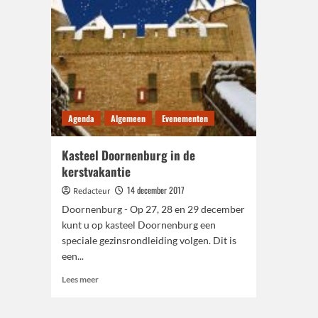
Agenda
Algemeen
Evenementen
Kasteel Doornenburg in de
kerstvakantie
14 december 2017
Redacteur
Doornenburg - Op 27, 28 en 29 december
kunt u op kasteel Doornenburg een
speciale gezinsrondleiding volgen. Dit is
een...
Lees
Lees meer
meer
over
Kasteel