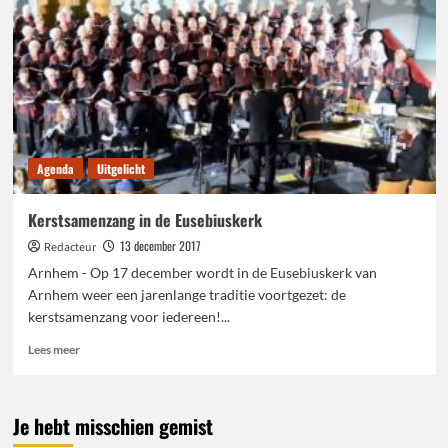
bewonderen
tijdens
Eusebius
by
Night
Agenda
Uitgelicht
Kerstsamenzang in de Eusebiuskerk
13 december 2017
Redacteur
Arnhem - Op 17 december wordt in de Eusebiuskerk van
Arnhem weer een jarenlange traditie voortgezet: de
kerstsamenzang voor iedereen!...
Lees
Lees meer
meer
over
Kerstsamenzang
Je hebt misschien gemist
in
de