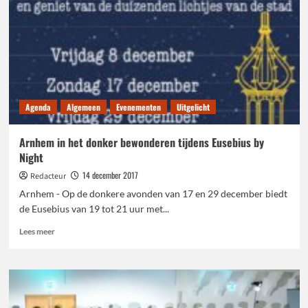
Agenda
Algemeen
Evenementen
Uitgelicht
Arnhem in het donker bewonderen tijdens Eusebius by
Night
14 december 2017
Redacteur
Arnhem - Op de donkere avonden van 17 en 29 december biedt
de Eusebius van 19 tot 21 uur met...
Lees
Lees meer
meer
over
Arnhem
in
het
donker