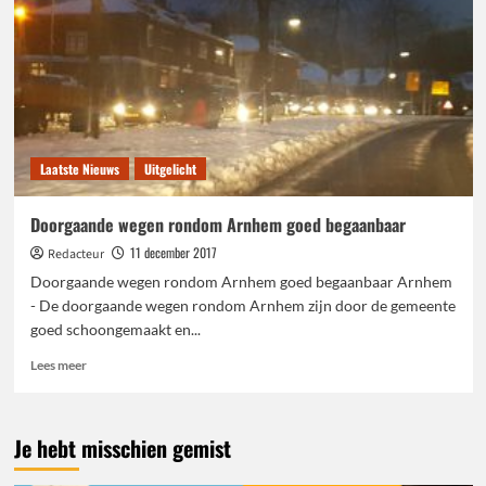
Laatste Nieuws
Uitgelicht
Doorgaande wegen rondom Arnhem goed begaanbaar
11 december 2017
Redacteur
Doorgaande wegen rondom Arnhem goed begaanbaar Arnhem
- De doorgaande wegen rondom Arnhem zijn door de gemeente
goed schoongemaakt en...
Lees
Lees meer
meer
over
Doorgaande
Je hebt misschien gemist
wegen
rondom
Arnhem