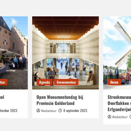
ten
Agenda
Evenementen
Home
eel
Open Monumentendag bij
Streekmuseu
Provincie Gelderland
Overflakkee 
Erfgoedvrijwi
ptember 2023
8 september 2023
Redacteur
Redacteur