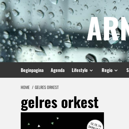
Spring
AR
naar
inhoud
Beginpagina
Agenda
Lifestyle
Regio
S
HOME
GELRES ORKEST
gelres orkest