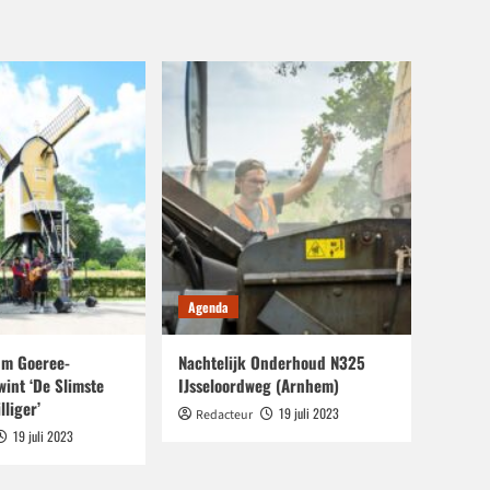
Agenda
m Goeree-
Nachtelijk Onderhoud N325
wint ‘De Slimste
IJsseloordweg (Arnhem)
lliger’
19 juli 2023
Redacteur
19 juli 2023