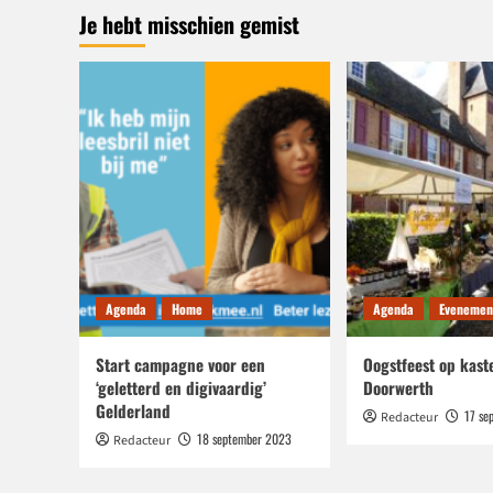
Je hebt misschien gemist
openingsconcerten
Musis
Agenda
Home
Agenda
Evenemen
Start campagne voor een
Oogstfeest op kast
‘geletterd en digivaardig’
Doorwerth
Gelderland
17 se
Redacteur
18 september 2023
Redacteur