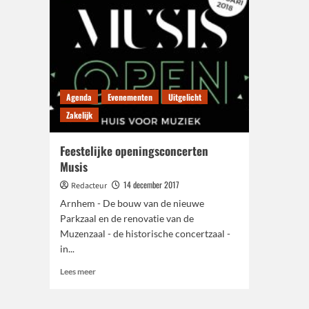
Agenda
Evenementen
Uitgelicht
Zakelijk
Feestelijke openingsconcerten
Musis
14 december 2017
Redacteur
Arnhem - De bouw van de nieuwe
Parkzaal en de renovatie van de
Muzenzaal - de historische concertzaal -
in...
Lees
Lees meer
meer
over
Feestelijke