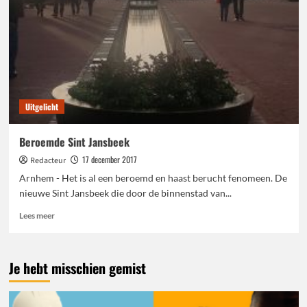
Uitgelicht
Beroemde Sint Jansbeek
17 december 2017
Redacteur
Arnhem - Het is al een beroemd en haast berucht fenomeen. De
nieuwe Sint Jansbeek die door de binnenstad van...
Lees
Lees meer
meer
over
Beroemde
Je hebt misschien gemist
Sint
Jansbeek