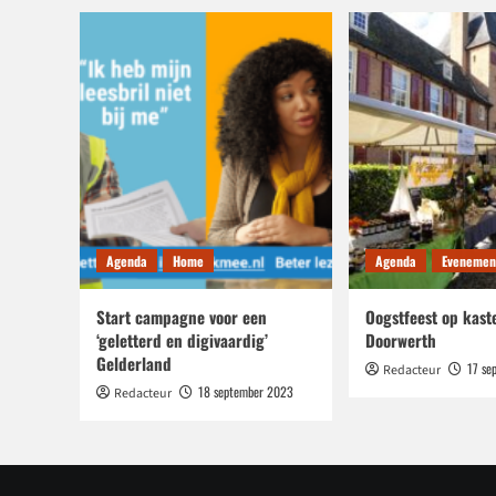
Agenda
Home
Agenda
Evenemen
Start campagne voor een
Oogstfeest op kast
‘geletterd en digivaardig’
Doorwerth
Gelderland
17 se
Redacteur
18 september 2023
Redacteur