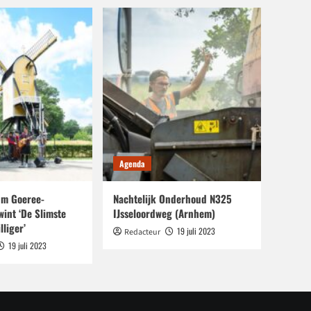
Agenda
m Goeree-
Nachtelijk Onderhoud N325
wint ‘De Slimste
IJsseloordweg (Arnhem)
lliger’
19 juli 2023
Redacteur
19 juli 2023