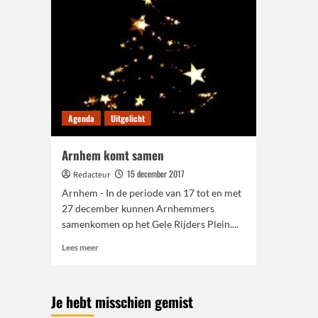
Agenda
Uitgelicht
Arnhem komt samen
15 december 2017
Redacteur
Arnhem - In de periode van 17 tot en met
27 december kunnen Arnhemmers
samenkomen op het Gele Rijders Plein....
Lees
Lees meer
meer
over
Arnhem
Je hebt misschien gemist
komt
samen