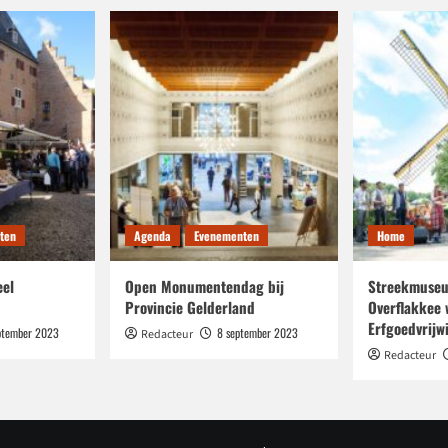
ten
Agenda
Evenementen
Home
eel
Open Monumentendag bij
Streekmuseu
Provincie Gelderland
Overflakkee 
Erfgoedvrijwi
ptember 2023
8 september 2023
Redacteur
Redacteur