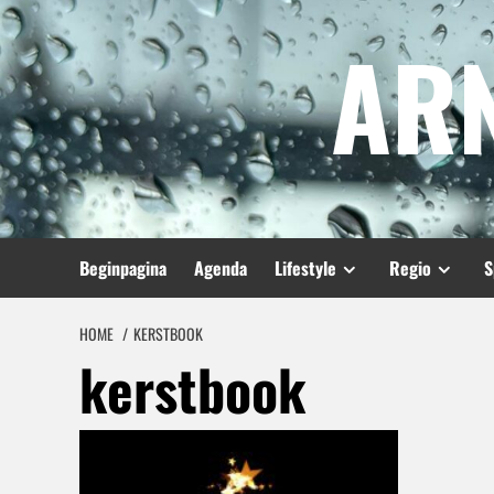
Spring
AR
naar
inhoud
Beginpagina
Agenda
Lifestyle
Regio
S
HOME
KERSTBOOK
kerstbook