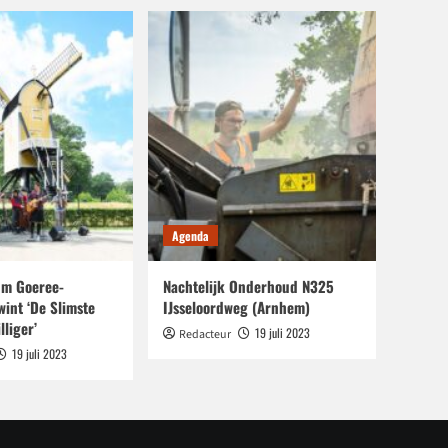
Agenda
m Goeree-
Nachtelijk Onderhoud N325
wint ‘De Slimste
IJsseloordweg (Arnhem)
lliger’
19 juli 2023
Redacteur
19 juli 2023