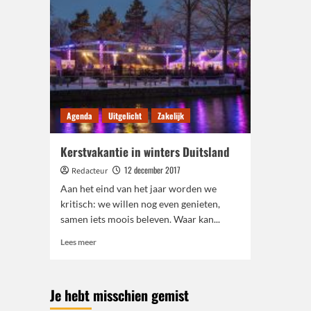
Agenda
Uitgelicht
Zakelijk
Kerstvakantie in winters Duitsland
12 december 2017
Redacteur
Aan het eind van het jaar worden we
kritisch: we willen nog even genieten,
samen iets moois beleven. Waar kan...
Lees
Lees meer
meer
over
Kerstvakantie
Je hebt misschien gemist
in
winters