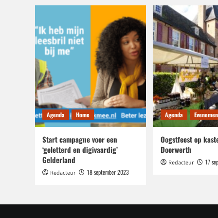
Duitsland
Agenda
Home
Agenda
Evenemen
Start campagne voor een
Oogstfeest op kast
‘geletterd en digivaardig’
Doorwerth
Gelderland
17 se
Redacteur
18 september 2023
Redacteur