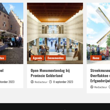
ten
Agenda
Evenementen
Home
eel
Open Monumentendag bij
Streekmuseu
Provincie Gelderland
Overflakkee 
Erfgoedvrijwi
ptember 2023
8 september 2023
Redacteur
Redacteur