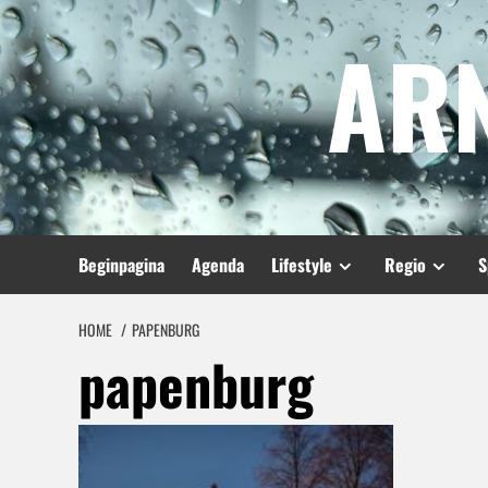
Spring
AR
naar
inhoud
Beginpagina
Agenda
Lifestyle
Regio
S
HOME
PAPENBURG
papenburg