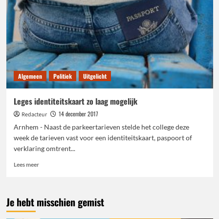
Algemeen
Politiek
Uitgelicht
Leges identiteitskaart zo laag mogelijk
14 december 2017
Redacteur
Arnhem - Naast de parkeertarieven stelde het college deze
week de tarieven vast voor een identiteitskaart, paspoort of
verklaring omtrent...
Lees
Lees meer
meer
over
Leges
Je hebt misschien gemist
identiteitskaart
zo
laag