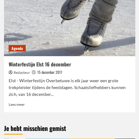
Agenda
Winterfestijn Elst 16 december
15 december 2017
Redacteur
Elst - Winterfestijn Overbetuwe is elk jaar weer een grote
trekpleister tijdens de feestdagen. Schaatsliefhebbers kunnen
zich, van 16 december...
Lees
Lees meer
meer
over
Winterfestijn
Je hebt misschien gemist
Elst
16
december