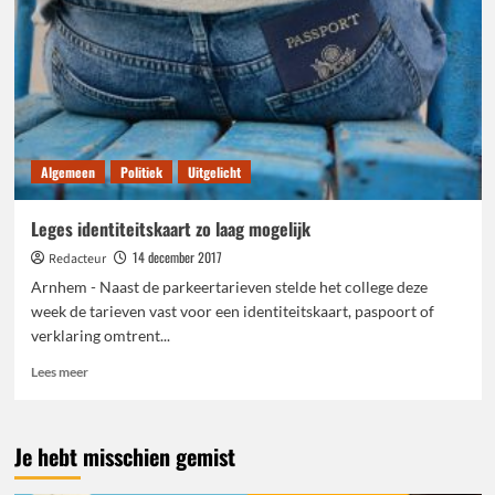
Algemeen
Politiek
Uitgelicht
Leges identiteitskaart zo laag mogelijk
14 december 2017
Redacteur
Arnhem - Naast de parkeertarieven stelde het college deze
week de tarieven vast voor een identiteitskaart, paspoort of
verklaring omtrent...
Lees
Lees meer
meer
over
Leges
Je hebt misschien gemist
identiteitskaart
zo
laag