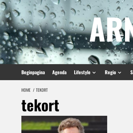
Spring
AR
naar
inhoud
Beginpagina
Agenda
Lifestyle
Regio
S
HOME
TEKORT
tekort