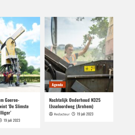
Agenda
m Goeree-
Nachtelijk Onderhoud N325
wint ‘De Slimste
IJsseloordweg (Arnhem)
lliger’
19 juli 2023
Redacteur
19 juli 2023