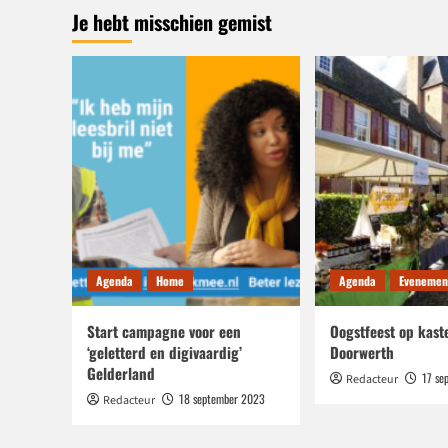
Je hebt misschien gemist
investeert
in
vakmanschap
Agenda
Home
Agenda
Evenemen
Start campagne voor een
Oogstfeest op kast
‘geletterd en digivaardig’
Doorwerth
Gelderland
17 se
Redacteur
18 september 2023
Redacteur