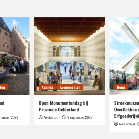
ten
Agenda
Evenementen
Home
eel
Open Monumentendag bij
Streekmuseu
Provincie Gelderland
Overflakkee 
Erfgoedvrijwi
ptember 2023
8 september 2023
Redacteur
Redacteur