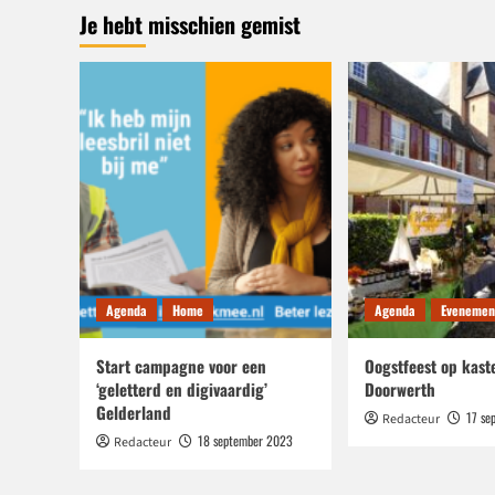
Je hebt misschien gemist
Breng
chauffeurs
lopen
halve
marathon
Egmond
aan
Zee
Agenda
Home
Agenda
Evenemen
Start campagne voor een
Oogstfeest op kast
‘geletterd en digivaardig’
Doorwerth
Gelderland
17 se
Redacteur
18 september 2023
Redacteur