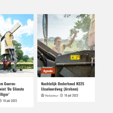
Agenda
m Goeree-
Nachtelijk Onderhoud N325
wint ‘De Slimste
IJsseloordweg (Arnhem)
lliger’
19 juli 2023
Redacteur
19 juli 2023