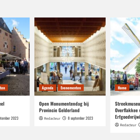
ten
Agenda
Evenementen
Home
eel
Open Monumentendag bij
Streekmuseu
Provincie Gelderland
Overflakkee 
Erfgoedvrijwi
ptember 2023
8 september 2023
Redacteur
Redacteur