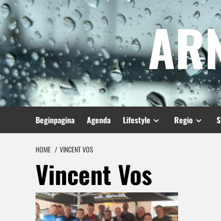
Spring
AR
naar
inhoud
Beginpagina
Agenda
Lifestyle
Regio
S
HOME
VINCENT VOS
Vincent Vos