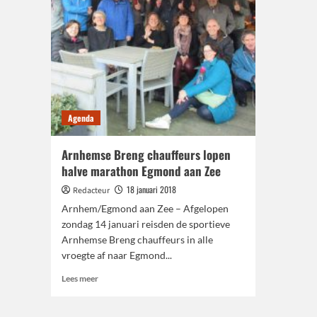
Agenda
Arnhemse Breng chauffeurs lopen
halve marathon Egmond aan Zee
18 januari 2018
Redacteur
Arnhem/Egmond aan Zee – Afgelopen
zondag 14 januari reisden de sportieve
Arnhemse Breng chauffeurs in alle
vroegte af naar Egmond...
Lees
Lees meer
meer
over
Arnhemse