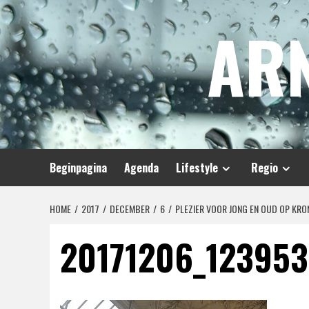
Spring
AR
naar
inhoud
Beginpagina
Agenda
Lifestyle
Regio
HOME
2017
DECEMBER
6
PLEZIER VOOR JONG EN OUD OP KR
20171206_123953