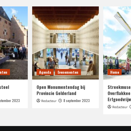
nten
Agenda
Evenementen
Home
steel
Open Monumentendag bij
Streekmuse
Provincie Gelderland
Overflakkee
Erfgoedvrijwi
eptember 2023
8 september 2023
Redacteur
Redacteur