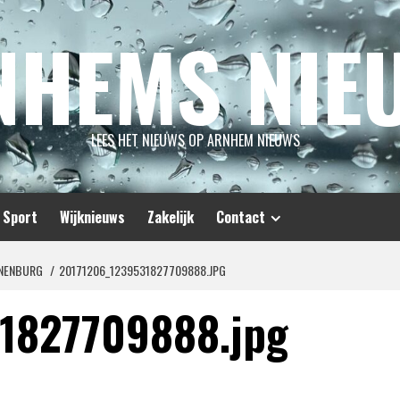
NHEMS NIE
LEES HET NIEUWS OP ARNHEM NIEUWS
Sport
Wijknieuws
Zakelijk
Contact
ONENBURG
20171206_1239531827709888.JPG
1827709888.jpg