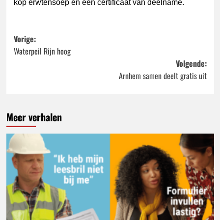
kop erwtensoep en een certificaat van deelname.
Bericht
Vorige:
Waterpeil Rijn hoog
navigatie
Volgende:
Arnhem samen deelt gratis uit
Meer verhalen