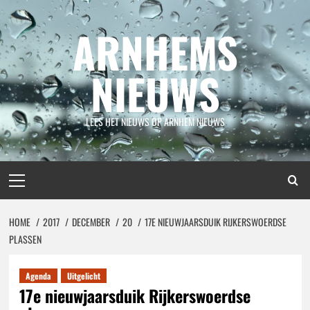
Spring
naar
ARNHEMS
inhoud
NIEUWS
LEES HET NIEUWS OP ARNHEM NIEUWS
Primair
menu
HOME
2017
DECEMBER
20
17E NIEUWJAARSDUIK RIJKERSWOERDSE
PLASSEN
Agenda
Uitgelicht
17e nieuwjaarsduik Rijkerswoerdse