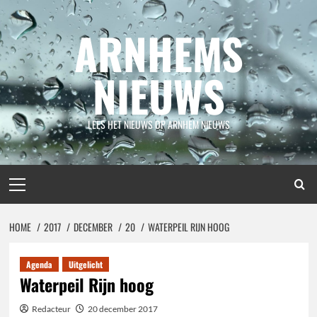
Spring
naar
ARNHEMS
inhoud
NIEUWS
LEES HET NIEUWS OP ARNHEM NIEUWS
Primair
menu
HOME
2017
DECEMBER
20
WATERPEIL RIJN HOOG
Agenda
Uitgelicht
Waterpeil Rijn hoog
Redacteur
20 december 2017