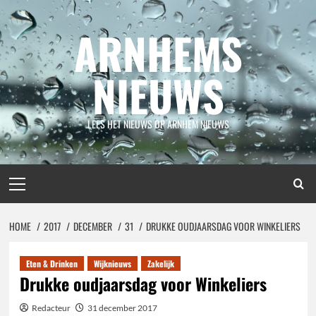
Spring
naar
ARNHEMS
inhoud
NIEUWS
LEES HET NIEUWS OP ARNHEM NIEUWS
Primair
menu
HOME
2017
DECEMBER
31
DRUKKE OUDJAARSDAG VOOR WINKELIERS
Eten & Drinken
Wijknieuws
Zakelijk
Drukke oudjaarsdag voor Winkeliers
Redacteur
31 december 2017