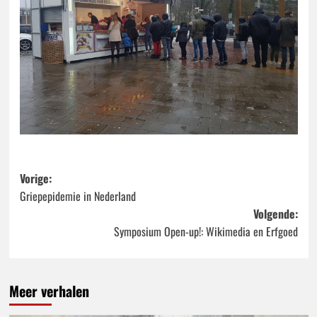
Bericht
Vorige:
Griepepidemie in Nederland
navigatie
Volgende:
Symposium Open-up!: Wikimedia en Erfgoed
Meer verhalen