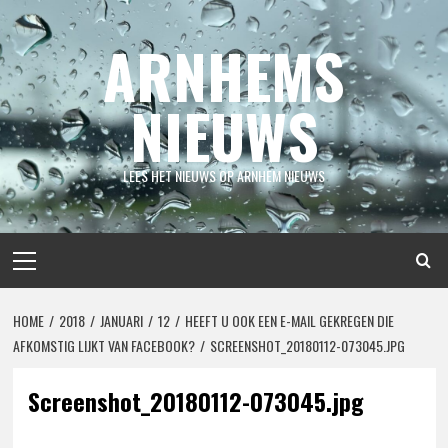
Spring
naar
ARNHEMS
inhoud
NIEUWS
LEES HET NIEUWS OP ARNHEM NIEUWS
Primair
menu
HOME
2018
JANUARI
12
HEEFT U OOK EEN E-MAIL GEKREGEN DIE
AFKOMSTIG LIJKT VAN FACEBOOK?
SCREENSHOT_20180112-073045.JPG
Screenshot_20180112-073045.jpg