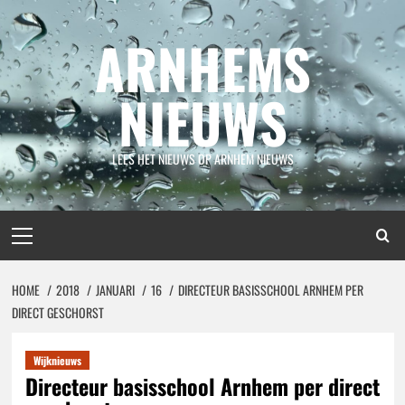
Spring
naar
ARNHEMS
inhoud
NIEUWS
LEES HET NIEUWS OP ARNHEM NIEUWS
Primair
menu
HOME
2018
JANUARI
16
DIRECTEUR BASISSCHOOL ARNHEM PER
DIRECT GESCHORST
Wijknieuws
Directeur basisschool Arnhem per direct