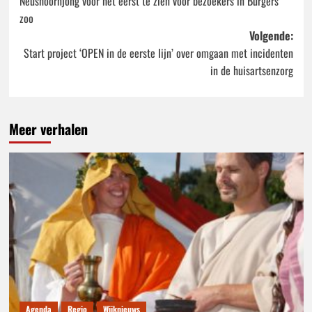
Neushoornjong voor het eerst te zien voor bezoekers in Burgers
navigatie
zoo
Volgende:
Start project ‘OPEN in de eerste lijn’ over omgaan met incidenten
in de huisartsenzorg
Meer verhalen
Agenda
Regio
Wijknieuws