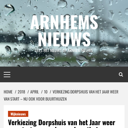
Spring
naar
ARNHEMS
inhoud
NIEUWS
LEES HET NIEUWS OP ARNHEM NIEUWS
Primair
menu
HOME
2018
APRIL
10
VERKIEZING DORPSHUIS VAN HET JAAR WEER
VAN START – NU OOK VOOR BUURTHUIZEN
Wijknieuws
Verkiezing Dorpshuis van het Jaar weer