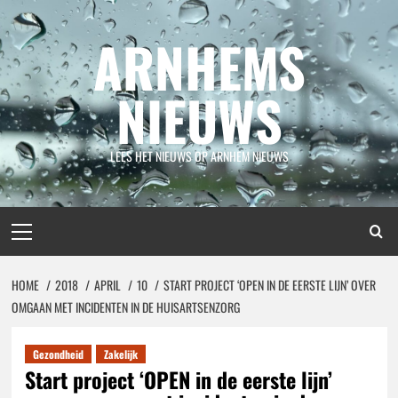
Spring
naar
ARNHEMS
inhoud
NIEUWS
LEES HET NIEUWS OP ARNHEM NIEUWS
Primair
menu
HOME
2018
APRIL
10
START PROJECT ‘OPEN IN DE EERSTE LIJN’ OVER
OMGAAN MET INCIDENTEN IN DE HUISARTSENZORG
Gezondheid
Zakelijk
Start project ‘OPEN in de eerste lijn’