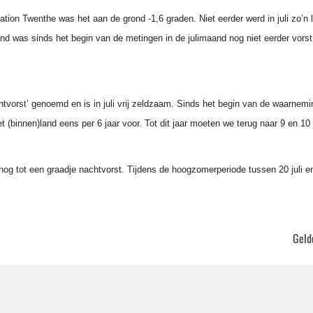
tion Twenthe was het aan de grond -1,6 graden. Niet eerder werd in juli zo’
and
was sinds het begin van de metingen in de julimaand nog niet eerder vors
achtvorst’ genoemd en is in juli vrij zeldzaam. Sinds het begin van de waarne
et (binnen)land eens per 6 jaar voor. Tot dit jaar moeten we terug naar 9 en 1
nog tot een graadje nachtvorst. Tijdens de hoogzomerperiode tussen 20 juli 
Geld