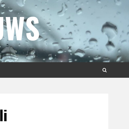
UWS
li