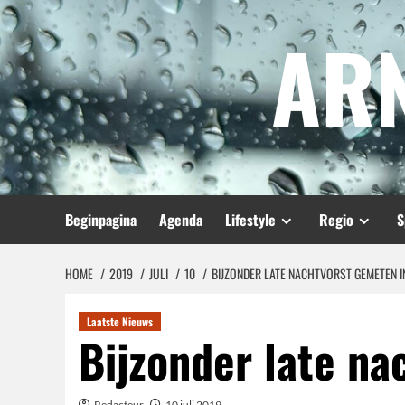
Spring
AR
naar
inhoud
Beginpagina
Agenda
Lifestyle
Regio
S
HOME
2019
JULI
10
BIJZONDER LATE NACHTVORST GEMETEN IN
Laatste Nieuws
Bijzonder late na
Redacteur
10 juli 2019