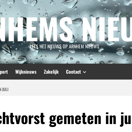
NHEMS NIE
LEES HET NIEUWS OP ARNHEM NIEUWS
port
Wijknieuws
Zakelijk
Contact
 JULI
chtvorst gemeten in ju