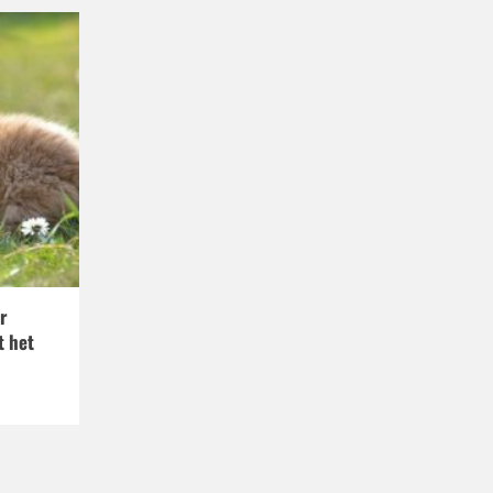
r
t het