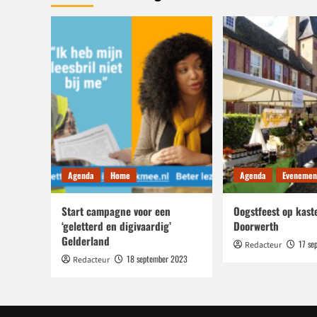
Agenda
Home
Agenda
Evenemen
Start campagne voor een
Oogstfeest op kast
‘geletterd en digivaardig’
Doorwerth
Gelderland
17 se
Redacteur
18 september 2023
Redacteur