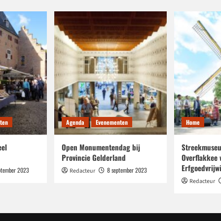
ten
Agenda
Evenementen
Home
eel
Open Monumentendag bij
Streekmuseu
Provincie Gelderland
Overflakkee 
Erfgoedvrijwi
ptember 2023
8 september 2023
Redacteur
Redacteur