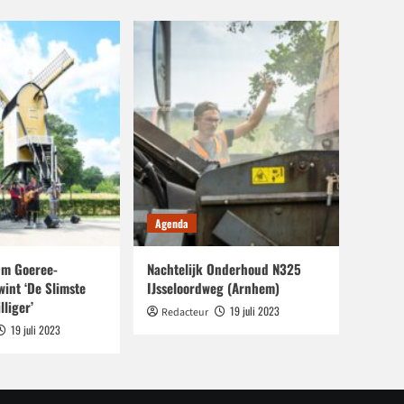
Agenda
m Goeree-
Nachtelijk Onderhoud N325
wint ‘De Slimste
IJsseloordweg (Arnhem)
lliger’
19 juli 2023
Redacteur
19 juli 2023