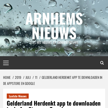
Spring
naar
ARNHEMS
inhoud
NIEUWS
LEES HET NIEUWS OP ARNHEM NIEUWS
Primair
menu
HOME
2019
JULI
11
GELDERLAND HERDENKT APP TE DOWNLOADEN IN
DE APPSTORE EN GOOGLE
Laatste Nieuws
Gelderland Herdenkt app te downloaden