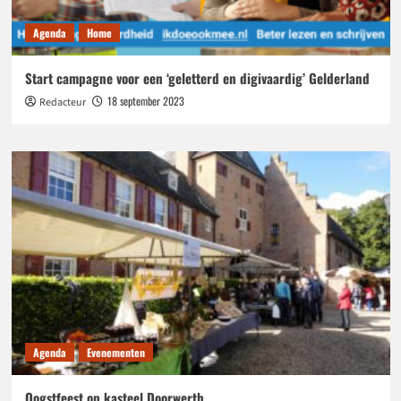
Agenda
Home
Start campagne voor een ‘geletterd en digivaardig’ Gelderland
18 september 2023
Redacteur
Agenda
Evenementen
Oogstfeest op kasteel Doorwerth