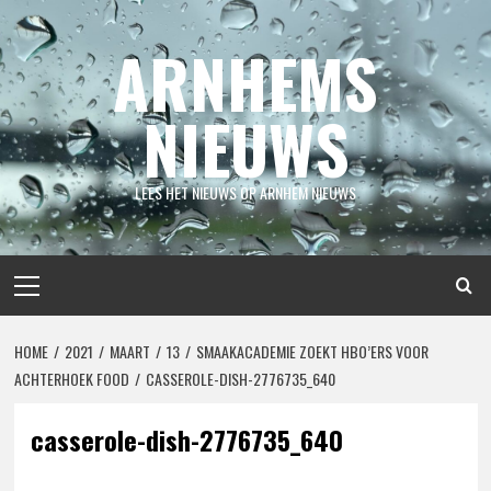
Spring
naar
ARNHEMS
inhoud
NIEUWS
LEES HET NIEUWS OP ARNHEM NIEUWS
Primair
menu
HOME
2021
MAART
13
SMAAKACADEMIE ZOEKT HBO’ERS VOOR
ACHTERHOEK FOOD
CASSEROLE-DISH-2776735_640
casserole-dish-2776735_640