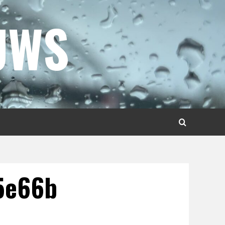
UWS
5e66b