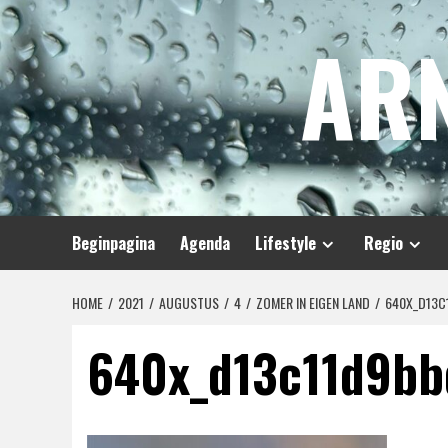
Spring
AR
naar
inhoud
Beginpagina
Agenda
Lifestyle
Regio
HOME
2021
AUGUSTUS
4
ZOMER IN EIGEN LAND
640X_D13
640x_d13c11d9b