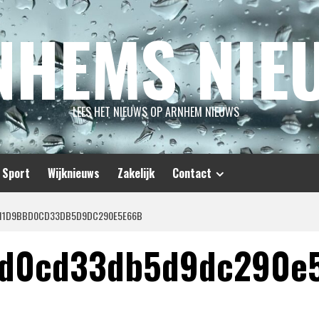
NHEMS NIE
LEES HET NIEUWS OP ARNHEM NIEUWS
Sport
Wijknieuws
Zakelijk
Contact
C11D9BBD0CD33DB5D9DC290E5E66B
bd0cd33db5d9dc290e