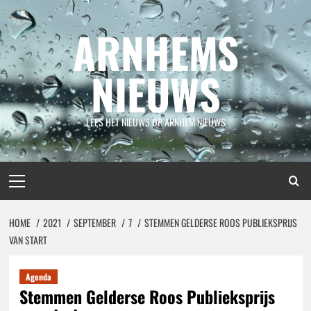
Spring
naar
ARNHEMS
inhoud
NIEUWS
LEES HET NIEUWS OP ARNHEM NIEUWS
Primair
menu
HOME
2021
SEPTEMBER
7
STEMMEN GELDERSE ROOS PUBLIEKSPRIJS
VAN START
Agenda
Stemmen Gelderse Roos Publieksprijs