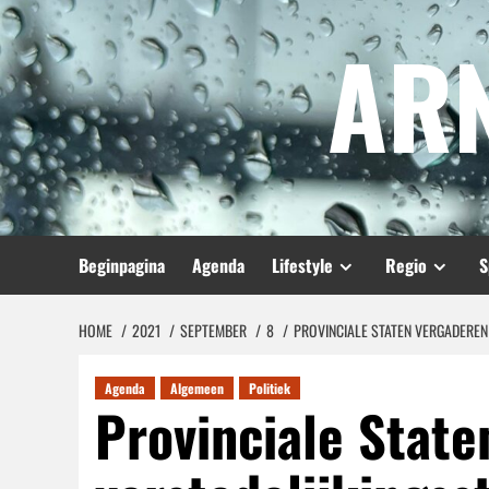
Spring
AR
naar
inhoud
Beginpagina
Agenda
Lifestyle
Regio
S
HOME
2021
SEPTEMBER
8
PROVINCIALE STATEN VERGADEREN
Agenda
Algemeen
Politiek
Provinciale State