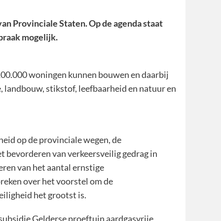
n Provinciale Staten. Op de agenda staat
praak mogelijk.
y 100.000 woningen kunnen bouwen en daarbij
, landbouw, stikstof, leefbaarheid en natuur en
gheid op de provinciale wegen, de
t bevorderen van verkeersveilig gedrag in
eren van het aantal ernstige
spreken over het voorstel om de
iligheid het grootst is.
ubsidie Gelderse proeftuin aardgasvrije