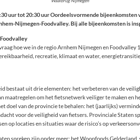
Waalbrug Nijmegen
:30 uur tot 20:30 uur Oordeelsvormende bijeenkomsten va
nhem-Nijmegen-Foodvalley. Bij alle bijeenkomsten is ins
-Foodvalley
e vraag hoe we in de regio Arnhem Nijmegen en Foodvalle
eikbaarheid, recreatie, klimaat en water, energietransitie
id bestaat uit drie elementen: het verbeteren van de veili
 maatregelen om het fietsnetwerk veiliger te maken en he
t doel van de provincie te behalen: het (jaarlijks) vermind
dacht voor de veiligheid van fietsers. Provinciale Staten 
n op locaties en situaties waar de risico’s op verkeersonve
ten spreken zijn onder meer: het Woonfonds Gelderland, s