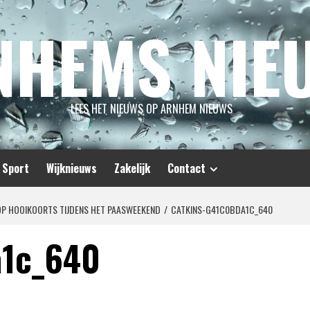
NHEMS NIE
LEES HET NIEUWS OP ARNHEM NIEUWS
Sport
Wijknieuws
Zakelijk
Contact
OP HOOIKOORTS TIJDENS HET PAASWEEKEND
CATKINS-G41C0BDA1C_640
a1c_640