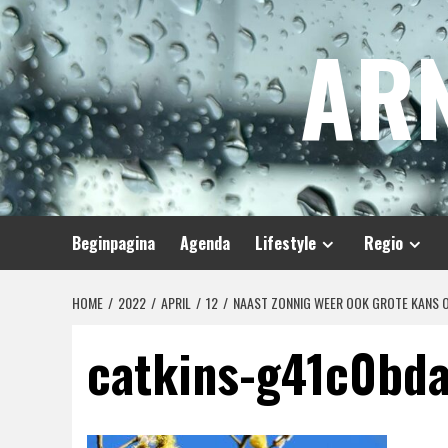
Spring
AR
naar
inhoud
Beginpagina
Agenda
Lifestyle
Regio
HOME
2022
APRIL
12
NAAST ZONNIG WEER OOK GROTE KANS 
catkins-g41c0bd