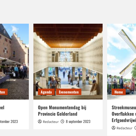
ten
Agenda
Evenementen
Home
eel
Open Monumentendag bij
Streekmuseu
Provincie Gelderland
Overflakkee 
Erfgoedvrijwi
ptember 2023
8 september 2023
Redacteur
Redacteur